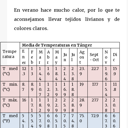
En verano hace mucho calor, por lo que te
aconsejamos llevar tejidos livianos y de
colores claros.
Media de Temperaturas en Tánger
E
Tempe
F
M
A
M
Ag
N
Ju
Ju
Sept
Di
ratura
n
e
a
b
a
os
o
n
l
- Oct
c
b
r
r
y
t
v
er
T med
12
1
1
1
1
2
2
23.
22.7
1
15
(°C)
.3
3
4.
6
8.
1.
3.
9
9.
.9
4
4
4
8
6
T min.
8.
8.
1
1
1
1
1
19
17.7
1
11
(°C)
7
9
0.
2.
3.
6.
8.
5.
.8
7
2
9
9
8
4
T máx.
16
1
1
1
2
2
2
28.
27.7
2
2
(°C)
7.
8.
9.
2.
5.
8.
9
3.
0.
1
2
9
9
9
8
8
1
T med
5
5
5
6
6
7
7
75.
72.9
6
6
(°F)
4.
5.
7.
0.
5.
0.
4.
0
7.
0.
1
4
9
8
1
5
8
3
6