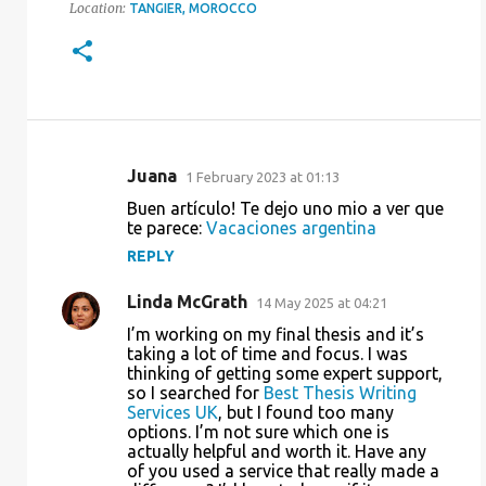
Location:
TANGIER, MOROCCO
Juana
1 February 2023 at 01:13
C
Buen artículo! Te dejo uno mio a ver que
o
te parece:
Vacaciones argentina
m
REPLY
m
Linda McGrath
14 May 2025 at 04:21
e
I’m working on my final thesis and it’s
n
taking a lot of time and focus. I was
t
thinking of getting some expert support,
so I searched for
Best Thesis Writing
s
Services UK
, but I found too many
options. I’m not sure which one is
actually helpful and worth it. Have any
of you used a service that really made a