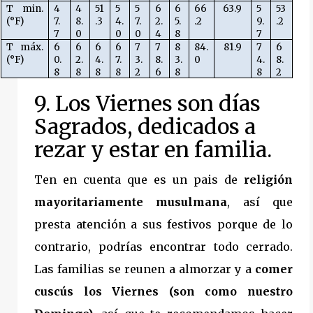
T min.
4
4
51
5
5
6
6
66
63.9
5
53
(°F)
7.
8.
.3
4.
7.
2.
5.
.2
9.
.2
7
0
0
0
4
8
7
T máx.
6
6
6
6
7
7
8
84.
81.9
7
6
(°F)
0.
2.
4.
7.
3.
8.
3.
0
4.
8.
8
8
8
8
2
6
8
8
2
9. Los Viernes son días
Sagrados, dedicados a
rezar y estar en familia.
Ten en cuenta que es un pais de
religión
mayoritariamente musulmana
, así que
presta atención a sus festivos porque de lo
contrario, podrías encontrar todo cerrado.
Las familias se reunen a almorzar y a
comer
cuscús los Viernes (son como nuestro