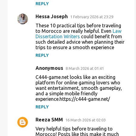
REPLY
Hessa Joseph
1 February 2026 at 23:29
These 10 practical tips before traveling
to Morocco are really helpful. Even
Law
Dissertation Writers
could benefit from
such detailed advice when planning their
trips to ensure a smooth experience
REPLY
Anonymous
8 March 2026 at 01:41
C444-game.net looks like an exciting
platform for online gaming lovers who
want entertainment, smooth gameplay,
and a simple mobile friendly
experience.https://c444-game.net/
REPLY
Reeza SMM
16 March 2026 at 02:03
Very helpful tips before traveling to
Morocco! Posts like this make it much