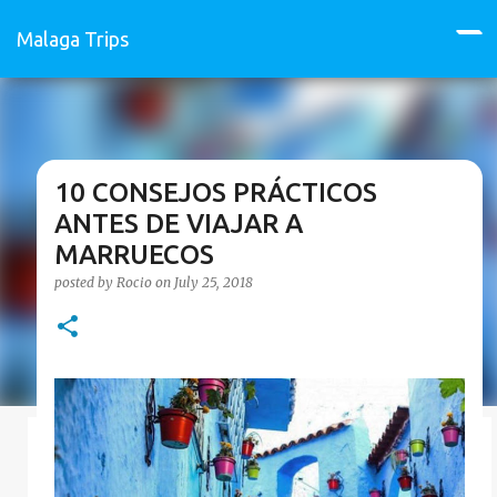
Skip to main content
Malaga Trips
T
o
g
g
l
e
n
a
10 CONSEJOS PRÁCTICOS
v
ANTES DE VIAJAR A
i
g
MARRUECOS
a
t
posted by
Rocio
on
July 25, 2018
i
o
n